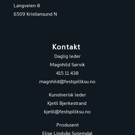
Langveien 8
6509 Kristiansund N
Kontakt
Daglig leder
Magnhild Sørvik
415 11 438
magnhild@festspillksu.no
Kunstnerisk leder
Kjetil Bjerkestrand
kjetil@festspillksu.no
Produsent
Elise Lindvåg Solemdal