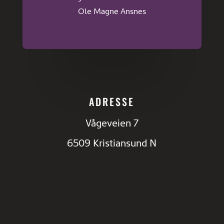
Ole Magne Ansnes
ADRESSE
Vågeveien 7
6509 Kristiansund N