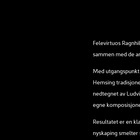
Felevirtuos Ragnhil
sammen med de ane
Med utgangspunkt
Hemsing tradisjone
nedtegnet av Ludv
egne komposisjone
Resultatet er en kl
nyskaping smelter