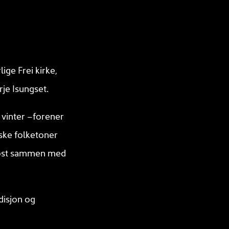
ige Frei kirke,
je Isungset.
 vinter –forener
ske folketoner
løst sammen med
disjon og