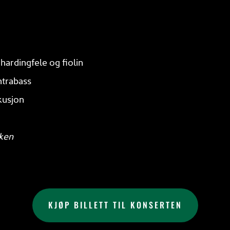
hardingfele og fiolin
ntrabass
kusjon
kken
KJØP BILLETT TIL KONSERTEN