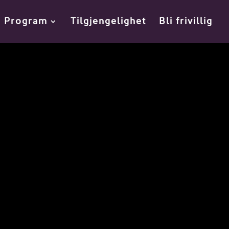
Program
Tilgjengelighet
Bli frivillig