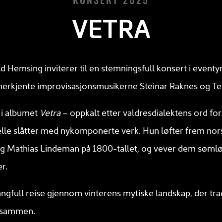
VETRA
d Hemsing inviterer til en stemningsfull konsert i eventyrl
rkjente improvisasjonsmusikerne Steinar Raknes og Ter
 i albumet
Vetra
– oppkalt etter valdresdialektens ord for
lle slåtter med nykomponerte verk. Hun løfter frem nor
ig Mathias Lindeman på 1800-tallet, og vever dem søm
r.
angfull reise gjennom vinterens mytiske landskap, der tra
 sammen.