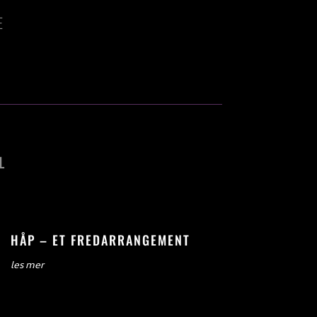
E
L
HÅP – ET FREDARRANGEMENT
les mer