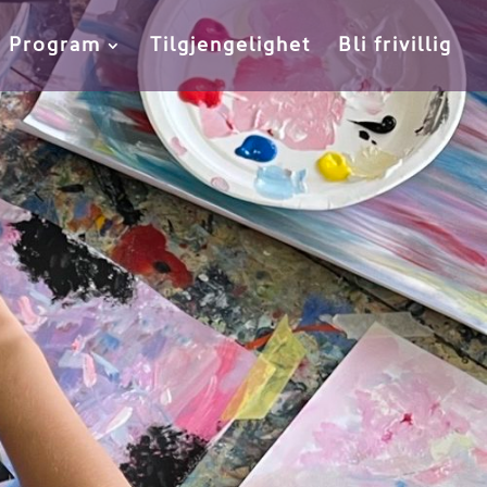
Program
Tilgjengelighet
Bli frivillig