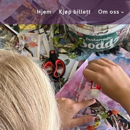
Hjem
Kjøp billett
Om oss