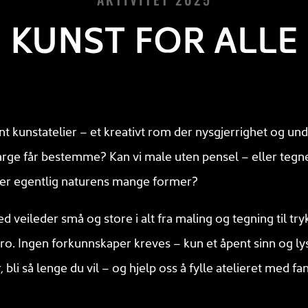
KUNST FOR ALLE
 kunstatelier – et kreativt rom der nysgjerrighet og undr
farge får bestemme? Kan vi male uten pensel – eller tegn
ater egentlig naturens mange former?
veileder små og store i alt fra maling og tegning til try
o. Ingen forkunnskaper kreves – kun et åpent sinn og lyst
bli så lenge du vil – og hjelp oss å fylle atelieret med fan