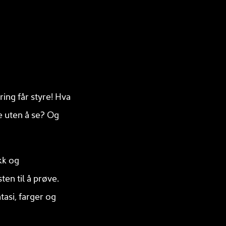
ing får styre! Hva
e uten å se? Og
kk og
en til å prøve.
tasi, farger og